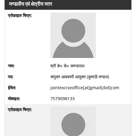
मण्डलीय एवं क्षेत्रीय स्तर
श्री के० के० काण्डपाल
संयुक्त आबकारी आयुक्त (कुमाऊँ मण्डल)
jointexciseoffice[at]gmail[dot]com
7579098133