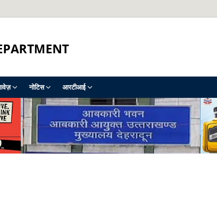
DEPARTMENT
ावेज़
नोटिस
आरटीआई